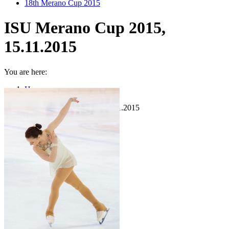
18th Merano Cup 2015
ISU Merano Cup 2015,
15.11.2015
You are here:
Home
Activity
ISU Merano Cup 2015, 15.11.2015