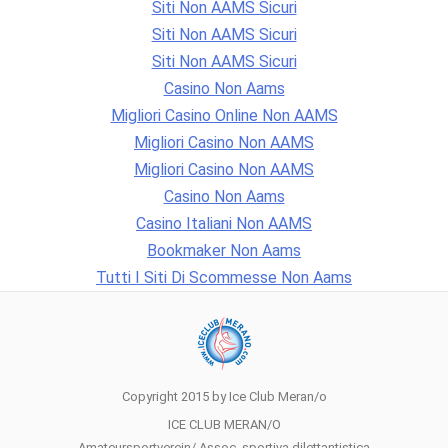
Siti Non AAMS Sicuri
Siti Non AAMS Sicuri
Siti Non AAMS Sicuri
Casino Non Aams
Migliori Casino Online Non AAMS
Migliori Casino Non AAMS
Migliori Casino Non AAMS
Casino Non Aams
Casino Italiani Non AAMS
Bookmaker Non Aams
Tutti I Siti Di Scommesse Non Aams
Copyright 2015 by Ice Club Meran/o
ICE CLUB MERAN/O
Amateursportverein/ Assoc. sportiva dilettantistica