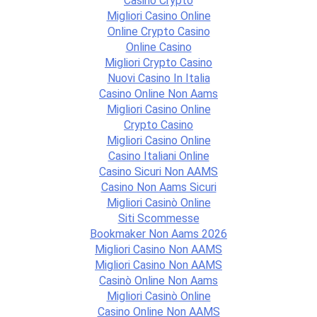
Casino Crypto
Migliori Casino Online
Online Crypto Casino
Online Casino
Migliori Crypto Casino
Nuovi Casino In Italia
Casino Online Non Aams
Migliori Casino Online
Crypto Casino
Migliori Casino Online
Casino Italiani Online
Casino Sicuri Non AAMS
Casino Non Aams Sicuri
Migliori Casinò Online
Siti Scommesse
Bookmaker Non Aams 2026
Migliori Casino Non AAMS
Migliori Casino Non AAMS
Casinò Online Non Aams
Migliori Casinò Online
Casino Online Non AAMS