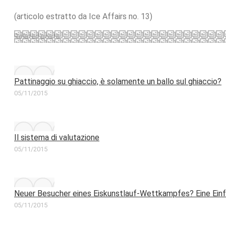
(articolo estratto da Ice Affairs no. 13)
Related posts
Pattinaggio su ghiaccio, è solamente un ballo sul ghiaccio?
05/11/2015
Il sistema di valutazione
05/11/2015
Neuer Besucher eines Eiskunstlauf-Wettkampfes? Eine Ein
05/11/2015