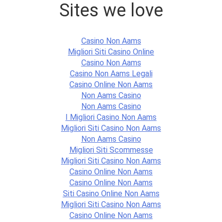
Sites we love
Casino Non Aams
Migliori Siti Casino Online
Casino Non Aams
Casino Non Aams Legali
Casino Online Non Aams
Non Aams Casino
Non Aams Casino
I Migliori Casino Non Aams
Migliori Siti Casino Non Aams
Non Aams Casino
Migliori Siti Scommesse
Migliori Siti Casino Non Aams
Casino Online Non Aams
Casino Online Non Aams
Siti Casino Online Non Aams
Migliori Siti Casino Non Aams
Casino Online Non Aams