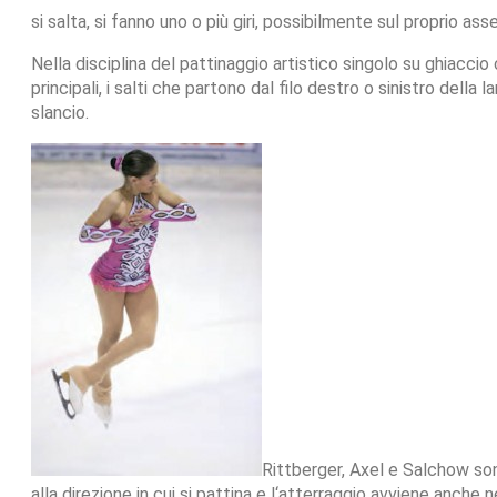
si salta, si fanno uno o più giri, possibilmente sul proprio ass
Nella disciplina del pattinaggio artistico singolo su ghiaccio 
principali, i salti che partono dal filo destro o sinistro della 
slancio.
Rittberger, Axel e Salchow sono
alla direzione in cui si pattina e l‘atterraggio avviene anch