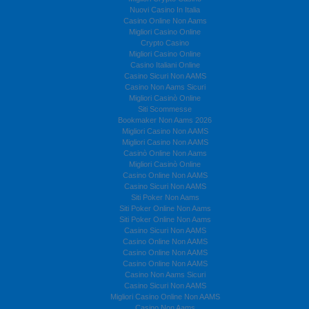
Nuovi Casino In Italia
Casino Online Non Aams
Migliori Casino Online
Crypto Casino
Migliori Casino Online
Casino Italiani Online
Casino Sicuri Non AAMS
Casino Non Aams Sicuri
Migliori Casinò Online
Siti Scommesse
Bookmaker Non Aams 2026
Migliori Casino Non AAMS
Migliori Casino Non AAMS
Casinò Online Non Aams
Migliori Casinò Online
Casino Online Non AAMS
Casino Sicuri Non AAMS
Siti Poker Non Aams
Siti Poker Online Non Aams
Siti Poker Online Non Aams
Casino Sicuri Non AAMS
Casino Online Non AAMS
Casino Online Non AAMS
Casino Online Non AAMS
Casino Non Aams Sicuri
Casino Sicuri Non AAMS
Migliori Casino Online Non AAMS
Casino Non Aams