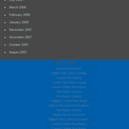
March 2008
February 2008
January 2008
December 2007
November 2007
October 2007
August 2007
Sites we love
Casino Non Aams
Migliori Siti Casino Online
Casino Non Aams
Casino Non Aams Legali
Casino Online Non Aams
Non Aams Casino
Non Aams Casino
I Migliori Casino Non Aams
Migliori Siti Casino Non Aams
Non Aams Casino
Migliori Siti Scommesse
Migliori Siti Casino Non Aams
Casino Online Non Aams
Casino Online Non Aams