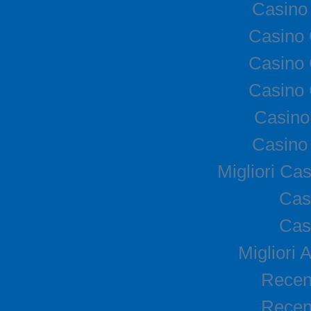
Casino
Casino
Casino
Casino
Casino
Casino
Migliori C
Cas
Cas
Migliori 
Recen
Recen