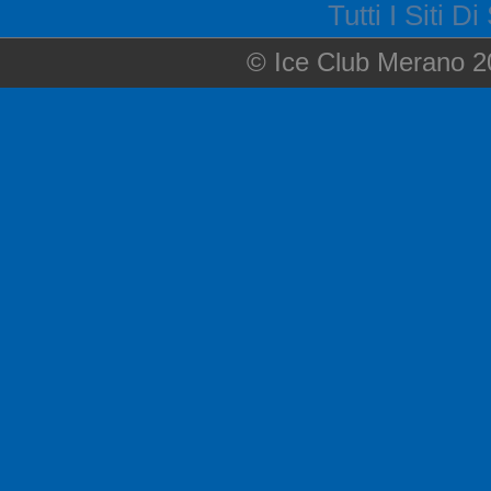
Tutti I Siti
© Ice Club Merano 