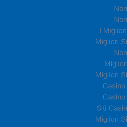
Non
Non
I Miglio
Migliori 
Non
Miglio
Migliori 
Casino
Casino
Siti Cas
Migliori 