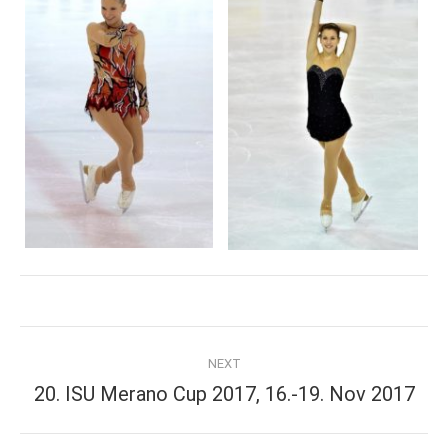
Post
NEXT
navigation
Next
20. ISU Merano Cup 2017, 16.-19. Nov 2017
post: