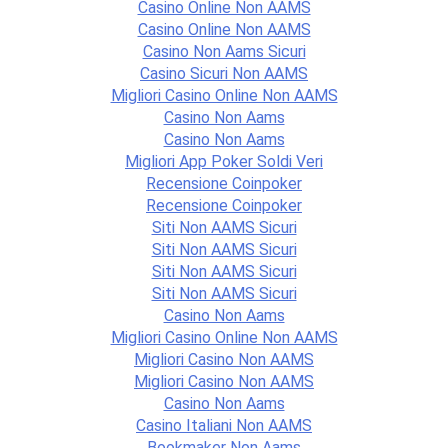
Casino Online Non AAMS
Casino Online Non AAMS
Casino Non Aams Sicuri
Casino Sicuri Non AAMS
Migliori Casino Online Non AAMS
Casino Non Aams
Casino Non Aams
Migliori App Poker Soldi Veri
Recensione Coinpoker
Recensione Coinpoker
Siti Non AAMS Sicuri
Siti Non AAMS Sicuri
Siti Non AAMS Sicuri
Siti Non AAMS Sicuri
Casino Non Aams
Migliori Casino Online Non AAMS
Migliori Casino Non AAMS
Migliori Casino Non AAMS
Casino Non Aams
Casino Italiani Non AAMS
Bookmaker Non Aams