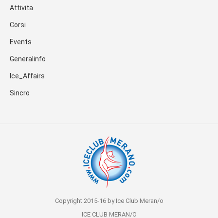
Attivita
Corsi
Events
Generalinfo
Ice_Affairs
Sincro
Copyright 2015-16 by Ice Club Meran/o
ICE CLUB MERAN/O