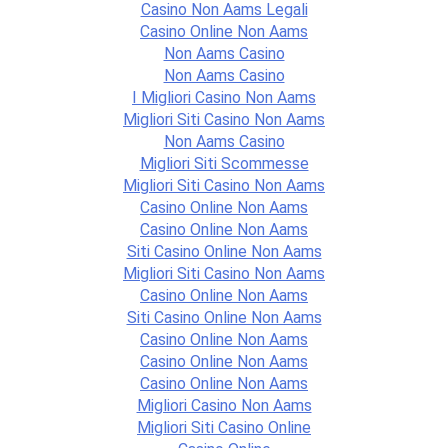
Casino Non Aams Legali
Casino Online Non Aams
Non Aams Casino
Non Aams Casino
I Migliori Casino Non Aams
Migliori Siti Casino Non Aams
Non Aams Casino
Migliori Siti Scommesse
Migliori Siti Casino Non Aams
Casino Online Non Aams
Casino Online Non Aams
Siti Casino Online Non Aams
Migliori Siti Casino Non Aams
Casino Online Non Aams
Siti Casino Online Non Aams
Casino Online Non Aams
Casino Online Non Aams
Casino Online Non Aams
Migliori Casino Non Aams
Migliori Siti Casino Online