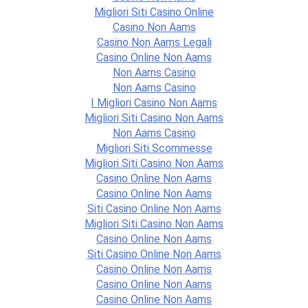
Migliori Siti Casino Online
Casino Non Aams
Casino Non Aams Legali
Casino Online Non Aams
Non Aams Casino
Non Aams Casino
I Migliori Casino Non Aams
Migliori Siti Casino Non Aams
Non Aams Casino
Migliori Siti Scommesse
Migliori Siti Casino Non Aams
Casino Online Non Aams
Casino Online Non Aams
Siti Casino Online Non Aams
Migliori Siti Casino Non Aams
Casino Online Non Aams
Siti Casino Online Non Aams
Casino Online Non Aams
Casino Online Non Aams
Casino Online Non Aams