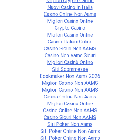
Migliori Crypto Casino
Nuovi Casino In Italia
Casino Online Non Aams
Migliori Casino Online
Crypto Casino
Migliori Casino Online
Casino Italiani Online
Casino Sicuri Non AAMS
Casino Non Aams Sicuri
Migliori Casinò Online
Siti Scommesse
Bookmaker Non Aams 2026
Migliori Casino Non AAMS
Migliori Casino Non AAMS
Casinò Online Non Aams
Migliori Casinò Online
Casino Online Non AAMS
Casino Sicuri Non AAMS
Siti Poker Non Aams
Siti Poker Online Non Aams
Siti Poker Online Non Aams