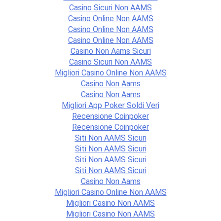
Casino Sicuri Non AAMS
Casino Online Non AAMS
Casino Online Non AAMS
Casino Online Non AAMS
Casino Non Aams Sicuri
Casino Sicuri Non AAMS
Migliori Casino Online Non AAMS
Casino Non Aams
Casino Non Aams
Migliori App Poker Soldi Veri
Recensione Coinpoker
Recensione Coinpoker
Siti Non AAMS Sicuri
Siti Non AAMS Sicuri
Siti Non AAMS Sicuri
Siti Non AAMS Sicuri
Casino Non Aams
Migliori Casino Online Non AAMS
Migliori Casino Non AAMS
Migliori Casino Non AAMS