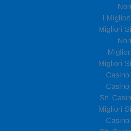
Non
I Miglio
Migliori 
Non
Miglio
Migliori 
Casino
Casino
Siti Cas
Migliori 
Casino