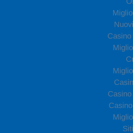
O
Miglio
Nuovi
Casino
Miglio
C
Miglio
Casin
Casino
Casino
Miglio
Si