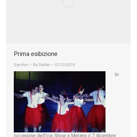
Prima esibizione
Synchro
By
Stefan
07/12/2015
In
occasione dell’Ice Show a Merano il 7 dicembre