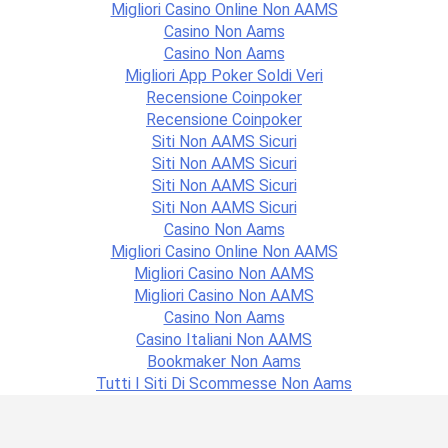
Migliori Casino Online Non AAMS
Casino Non Aams
Casino Non Aams
Migliori App Poker Soldi Veri
Recensione Coinpoker
Recensione Coinpoker
Siti Non AAMS Sicuri
Siti Non AAMS Sicuri
Siti Non AAMS Sicuri
Siti Non AAMS Sicuri
Casino Non Aams
Migliori Casino Online Non AAMS
Migliori Casino Non AAMS
Migliori Casino Non AAMS
Casino Non Aams
Casino Italiani Non AAMS
Bookmaker Non Aams
Tutti I Siti Di Scommesse Non Aams