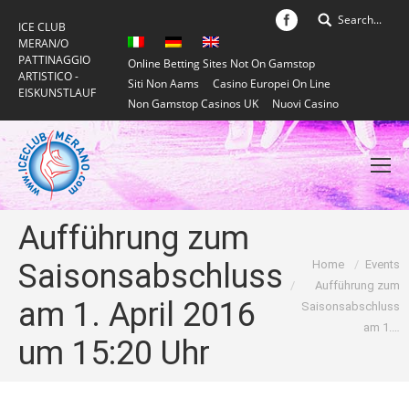
Search...
ICE CLUB
MERAN/O
PATTINAGGIO
Online Betting Sites Not On Gamstop
ARTISTICO -
Siti Non Aams
Casino Europei On Line
EISKUNSTLAUF
Non Gamstop Casinos UK
Nuovi Casino
Aufführung zum
You are here:
Saisonsabschluss
Home
Events
Aufführung zum
am 1. April 2016
Saisonsabschluss
am 1.…
um 15:20 Uhr