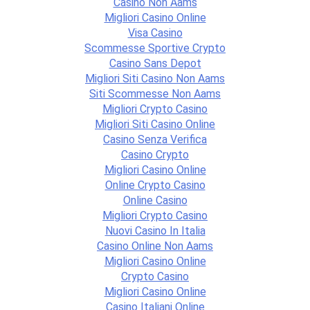
Casino Non Aams
Migliori Casino Online
Visa Casino
Scommesse Sportive Crypto
Casino Sans Depot
Migliori Siti Casino Non Aams
Siti Scommesse Non Aams
Migliori Crypto Casino
Migliori Siti Casino Online
Casino Senza Verifica
Casino Crypto
Migliori Casino Online
Online Crypto Casino
Online Casino
Migliori Crypto Casino
Nuovi Casino In Italia
Casino Online Non Aams
Migliori Casino Online
Crypto Casino
Migliori Casino Online
Casino Italiani Online