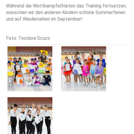
Während die Wettkampfathleten das Training fortsetzen,
wünschen wir den anderen Kindern schöne Sommerferien
und auf Wiedersehen im September!
Foto: Teodora Scuzs