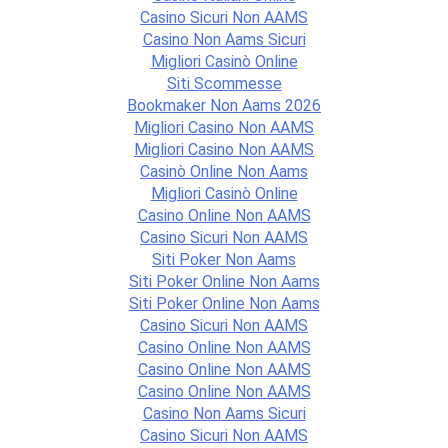
Casino Sicuri Non AAMS
Casino Non Aams Sicuri
Migliori Casinò Online
Siti Scommesse
Bookmaker Non Aams 2026
Migliori Casino Non AAMS
Migliori Casino Non AAMS
Casinò Online Non Aams
Migliori Casinò Online
Casino Online Non AAMS
Casino Sicuri Non AAMS
Siti Poker Non Aams
Siti Poker Online Non Aams
Siti Poker Online Non Aams
Casino Sicuri Non AAMS
Casino Online Non AAMS
Casino Online Non AAMS
Casino Online Non AAMS
Casino Non Aams Sicuri
Casino Sicuri Non AAMS