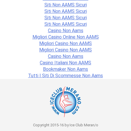
Siti Non AAMS Sicuri
Siti Non AAMS Sicuri
Siti Non AAMS Sicuri
Siti Non AAMS Sicuri
Casino Non Aams
Migliori Casino Online Non AAMS
Migliori Casino Non AAMS
Migliori Casino Non AAMS
Casino Non Aams
Casino Italiani Non AAMS
Bookmaker Non Aams
Tutti I Siti Di Scommesse Non Aams
Copyright 2015-16 by Ice Club Meran/o