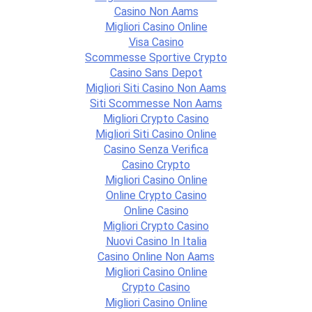
Casino Non Aams
Migliori Casino Online
Visa Casino
Scommesse Sportive Crypto
Casino Sans Depot
Migliori Siti Casino Non Aams
Siti Scommesse Non Aams
Migliori Crypto Casino
Migliori Siti Casino Online
Casino Senza Verifica
Casino Crypto
Migliori Casino Online
Online Crypto Casino
Online Casino
Migliori Crypto Casino
Nuovi Casino In Italia
Casino Online Non Aams
Migliori Casino Online
Crypto Casino
Migliori Casino Online