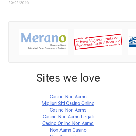
20/02/2016
Sites we love
Casino Non Aams
Migliori Siti Casino Online
Casino Non Aams
Casino Non Aams Legali
Casino Online Non Aams
Non Aams Casino