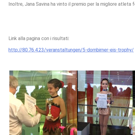
Inoltre, Jana Savina ha vinto il premio per la migliore atleta 
Link alla pagina con i risultati:
http://80.76.4.23/veranstaltungen/5-dornbirner-eis-trophy/