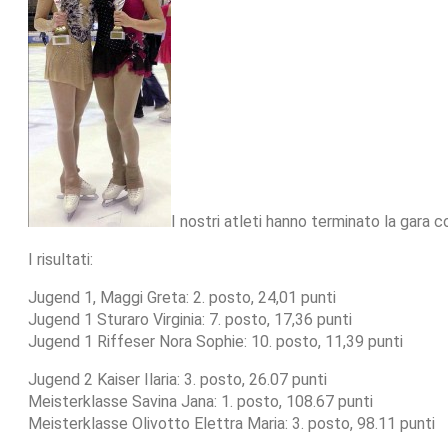
I nostri atleti hanno terminato la gara
I risultati:
Jugend 1, Maggi Greta: 2. posto, 24,01 punti
Jugend 1 Sturaro Virginia: 7. posto, 17,36 punti
Jugend 1 Riffeser Nora Sophie: 10. posto, 11,39 punti
Jugend 2 Kaiser Ilaria: 3. posto, 26.07 punti
Meisterklasse Savina Jana: 1. posto, 108.67 punti
Meisterklasse Olivotto Elettra Maria: 3. posto, 98.11 punti