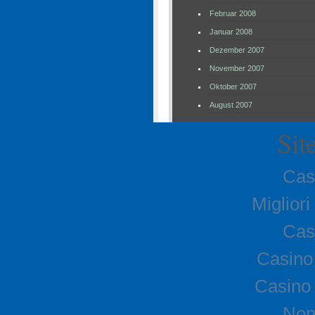
Februar 2008
Januar 2008
Dezember 2007
November 2007
Oktober 2007
August 2007
Sit
Cas
Migliori
Cas
Casino
Casino
Non