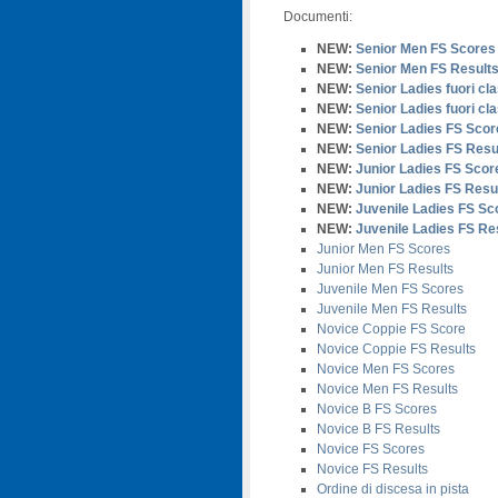
Documenti:
NEW:
Senior Men FS Scores
NEW:
Senior Men FS Result
NEW:
Senior Ladies fuori cl
NEW:
Senior Ladies fuori cl
NEW:
Senior Ladies FS Scor
NEW:
Senior Ladies FS Resu
NEW:
Junior Ladies FS Scor
NEW:
Junior Ladies FS Resu
NEW:
Juvenile Ladies FS Sc
NEW:
Juvenile Ladies FS Re
Junior Men FS Scores
Junior Men FS Results
Juvenile Men FS Scores
Juvenile Men FS Results
Novice Coppie FS Score
Novice Coppie FS Results
Novice Men FS Scores
Novice Men FS Results
Novice B FS Scores
Novice B FS Results
Novice FS Scores
Novice FS Results
Ordine di discesa in pista