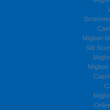
Scommess
Casi
Migliori 
Siti Sc
Miglio
Migliori
Casin
C
Miglio
Onlin