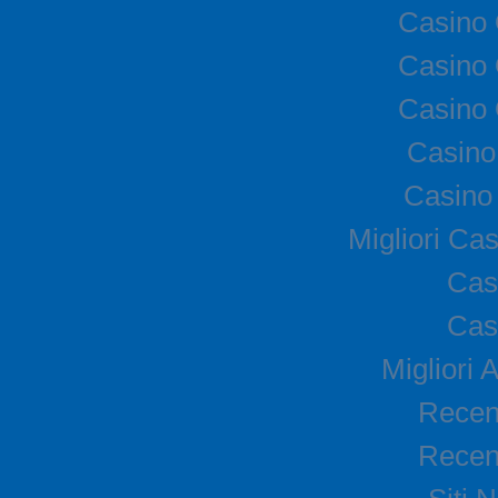
Casino
Casino
Casino
Casino
Casino
Migliori C
Cas
Cas
Migliori 
Recen
Recen