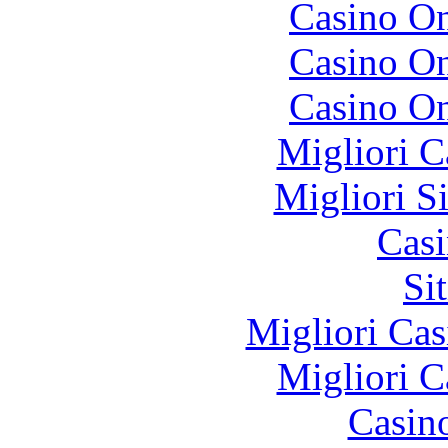
Casino O
Casino O
Casino O
Migliori 
Migliori S
Casi
Si
Migliori Cas
Migliori 
Casin