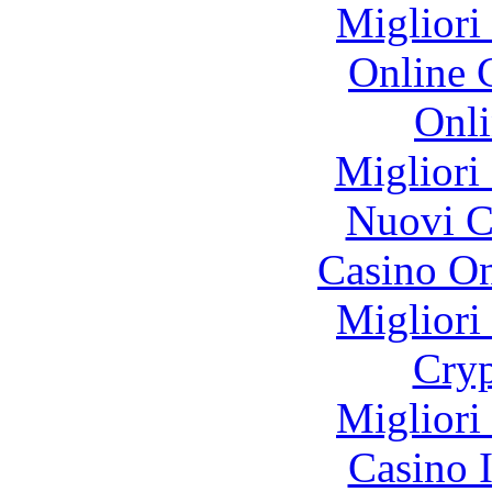
Migliori
Online 
Onli
Migliori
Nuovi Ca
Casino O
Migliori
Cryp
Migliori
Casino I