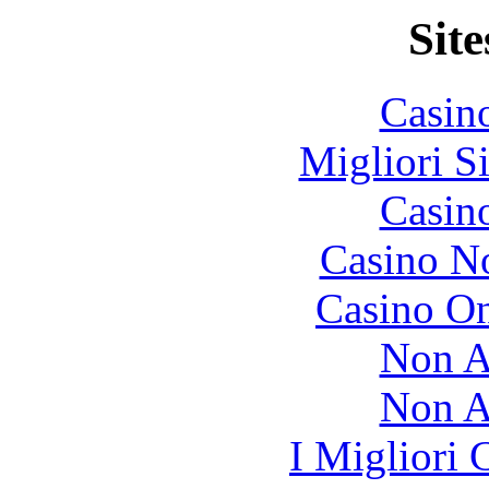
Site
Casin
Migliori S
Casin
Casino N
Casino O
Non A
Non A
I Migliori